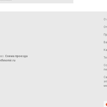
О 
От
Пр
Ва
Ка
ово.
Схема проезда
Те
thnomir.ru
Со
пе
Са
эп
ме