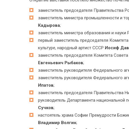
Открытие выставки посетило множество почётны
заместитель председателя Правительства 
заместитель министра промышленности и т
Кадырова
;
заместитель министра образования и науки
первый заместитель председателя Комитет
культуре, народный артист СССР
Иосиф Дав
заместитель председателя Комитета Совета
Евгеньевич Рыбаков
;
заместитель руководителя Федерального аг
заместитель руководителя Федерального аг
Ипатов
;
заместитель председателя Правительства 
руководитель Департамента национальной п
Сучков
;
настоятель храма Софии Премудрости Божие
Владимир Волгин
;