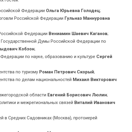
х гостей:
Российской Федерации
Ольга Юрьевна Голодец
;
орговли Российской Федерации
Гульназ Маннуровна
 Российской Федерации
Вениамин Шаевич Каганов
;
а Государственной Думы Российской Федерации по
ыдович Кобзон
;
 Федерации по науке, образованию и культуре
Сергей
ентства по туризму
Роман Петрович Скорый
;
ентства по делам национальностей
Михаил Викторович
Нижегородской области
Евгений Борисович Люлин
;
олитики и межрегиональных связей
Виталий Иванович
й в Средних Садовниках (Москва), протоиерей