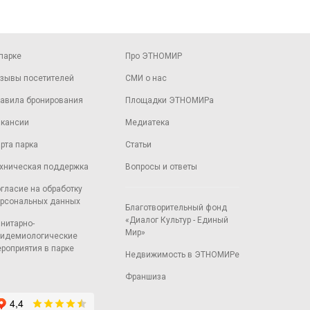
парке
Про ЭТНОМИР
зывы посетителей
СМИ о нас
авила бронирования
Площадки ЭТНОМИРа
кансии
Медиатека
рта парка
Статьи
хническая поддержка
Вопросы и ответы
гласие на обработку
рсональных данных
Благотворительный фонд
«Диалог Культур - Единый
нитарно-
Мир»
идемиологические
роприятия в парке
Недвижимость в ЭТНОМИРе
Франшиза