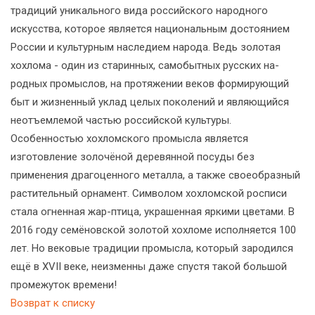
традиций уникального вида российского народного
искусства, которое является национальным достоянием
России и культурным наследием народа. Ведь золотая
хохлома - один из ста­ринных, самобытных русских на­
родных промыслов, на протяжении веков формирующий
быт и жизнен­ный уклад целых поколений и явля­ющийся
неотъемлемой частью рос­сийской культуры.
Особенностью хохломского промысла является
изготовление золочёной деревянной посуды без
применения дра­гоценного металла, а также своеобраз­ный
растительный орнамент. Символом хохломской росписи
стала огненная жар-птица, укра­шенная яркими цветами. В
2016 году семёновской золотой хохломе исполняется 100
лет. Но вековые традиции промысла, который зародился
ещё в XVII веке, неизменны даже спустя такой большой
промежуток времени!
Возврат к списку