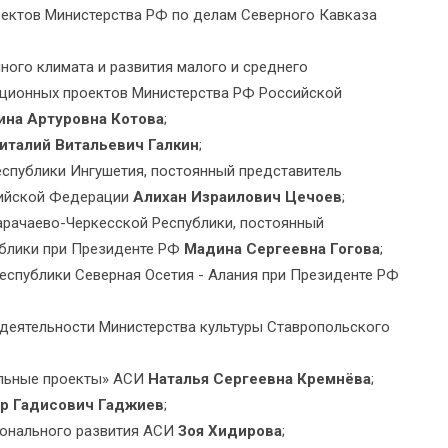
ектов Министерства РФ по делам Северного Кавказа
ого климата и развития малого и среднего
иционных проектов Министерства РФ Российской
ина Артуровна Котова
;
италий Витальевич Галкин
;
еспублики Ингушетия, постоянный представитель
сийской Федерации
Алихан Израилович Цечоев
;
арачаево-Черкесской Республики, постоянный
ублики при Президенте РФ
Мадина Сергеевна Гогова
;
еспублики Северная Осетия - Алания при Президенте РФ
 деятельности Министерства культуры Ставропольского
альные проекты» АСИ
Наталья Сергеевна Кремнёва
;
р Гадисович Гаджиев
;
ионального развития АСИ
Зоя Хидирова
;