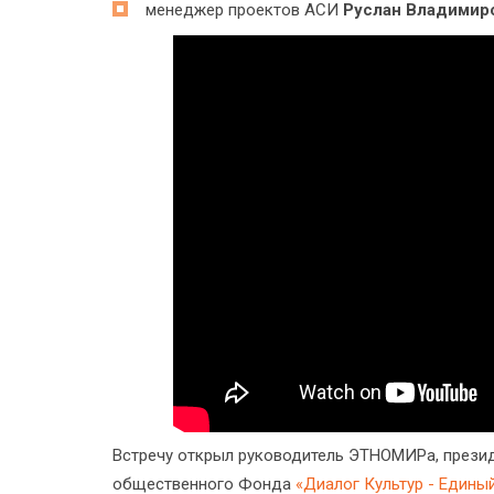
менеджер проектов АСИ
Руслан Владимир
Встречу открыл руководитель ЭТНОМИРа, прези
общественного Фонда
«Диалог Культур - Едины