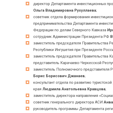
директор Департамента инвестиционных про
Ольга Владимировна Рухуллаева
;
советник отдела формирования инвестиционн
предпринимательства Департамента инвест
Федерации по делам Северного Кавказа
Ир
сотрудник Администрации Президента РФ
В
заместитель председателя Правительства Р
Республики Ингушетия при Президенте Рос
заместитель председателя Правительства К
представитель Карачаево-Черкесской Респ
заместитель Полномочного представителя Р
Борис Борисович Джанаев
;
консультант отдела по развитию туристской
края
Людмила Анатольевна Кравцова
;
заместитель директора направления «Соци
советник генерального директора АСИ
Анва
руководитель программы Департамента рег