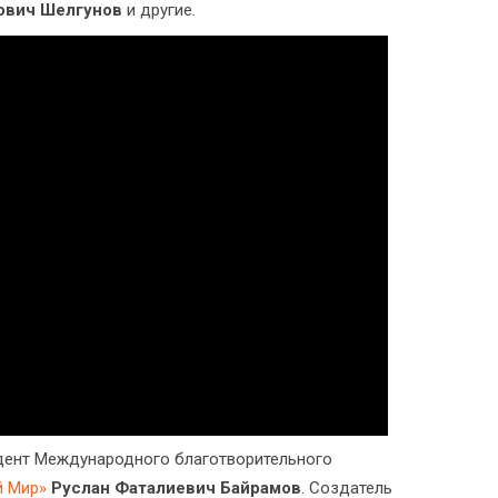
ович Шелгунов
и другие.
дент Международного благотворительного
й Мир»
Руслан Фаталиевич Байрамов
. Создатель