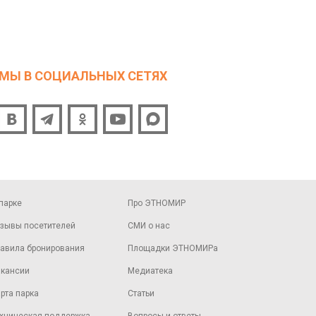
МЫ В СОЦИАЛЬНЫХ СЕТЯХ
парке
Про ЭТНОМИР
зывы посетителей
СМИ о нас
авила бронирования
Площадки ЭТНОМИРа
кансии
Медиатека
рта парка
Статьи
хническая поддержка
Вопросы и ответы