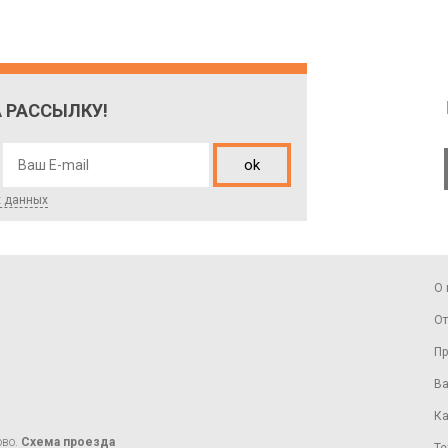
 РАССЫЛКУ!
ok
х данных
О 
От
Пр
Ва
Ка
ово.
Схема проезда
Те