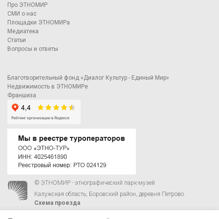
Про ЭТНОМИР
СМИ о нас
Площадки ЭТНОМИРа
Медиатека
Статьи
Вопросы и ответы
Благотворительный фонд «Диалог Культур - Единый Мир»
Недвижимость в ЭТНОМИРе
Франшиза
© ЭТНОМИР - этнографический парк-музей
Калужская область, Боровский район, деревня Петрово.
Схема проезда
00
00
С 9
до 21
ежедневно:
+7 495 023-81-81
,
zakaz@ethnomir.ru