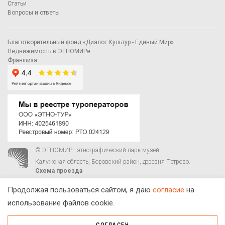
Статьи
Вопросы и ответы
Благотворительный фонд «Диалог Культур - Единый Мир»
Недвижимость в ЭТНОМИРе
Франшиза
© ЭТНОМИР - этнографический парк-музей
Калужская область, Боровский район, деревня Петрово.
Схема проезда
00
00
С 9
до 21
ежедневно:
+7 495 023-81-81
,
zakaz@ethnomir.ru
Продолжая пользоваться сайтом, я даю
согласие
на
использование файлов cookie.
СОГЛАСЕН