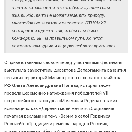
город, в другие страны, ты очень быстро вырастаешь,
а потом оказывается, что это были лучшие годы
жизни, ибо ничто не может заменить природу,
многообразие закатов и рассветов. ЭТНОМИР
постарается сделать так, чтобы вам было
комфортно. Вы на правильном пути. Хочется
пожелать вам удачи и ещё раз поблагодарить вас».
С приветственным словом перед участниками фестиваля
выступила заместитель директора Департамента развития
сельских территорий Министерства сельского хозяйства
РФ
Ольга Александровна Попова
, которая также
провела церемонию награждения победителей VII
всероссийского конкурса «Моя малая Родина» в таких
номинациях, как «Деревня моей мечты», «Социальная
печатная реклама на тему «Верим в село! Гордимся
Россией!», «Традиции и ремёсла народов России»,
«Сельские кинопробы», «Крестьянские родословные»,