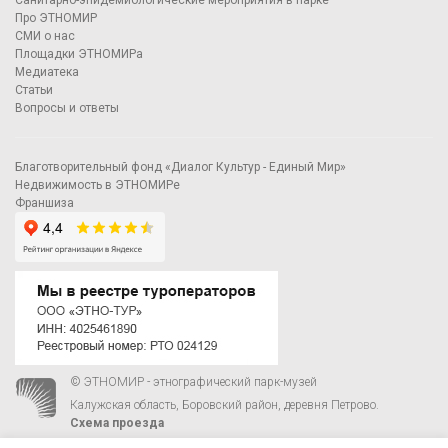
Про ЭТНОМИР
СМИ о нас
Площадки ЭТНОМИРа
Медиатека
Статьи
Вопросы и ответы
Благотворительный фонд «Диалог Культур - Единый Мир»
Недвижимость в ЭТНОМИРе
Франшиза
© ЭТНОМИР - этнографический парк-музей
Калужская область, Боровский район, деревня Петрово.
Схема проезда
00
00
С 9
до 21
ежедневно:
+7 495 023-81-81
,
zakaz@ethnomir.ru