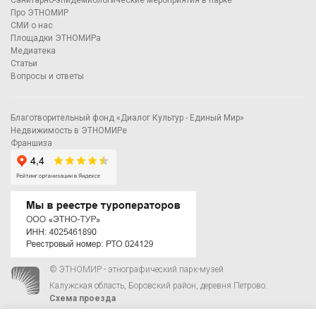
Про ЭТНОМИР
СМИ о нас
Площадки ЭТНОМИРа
Медиатека
Статьи
Вопросы и ответы
Благотворительный фонд «Диалог Культур - Единый Мир»
Недвижимость в ЭТНОМИРе
Франшиза
© ЭТНОМИР - этнографический парк-музей
Калужская область, Боровский район, деревня Петрово.
Схема проезда
00
00
С 9
до 21
ежедневно:
+7 495 023-81-81
,
zakaz@ethnomir.ru