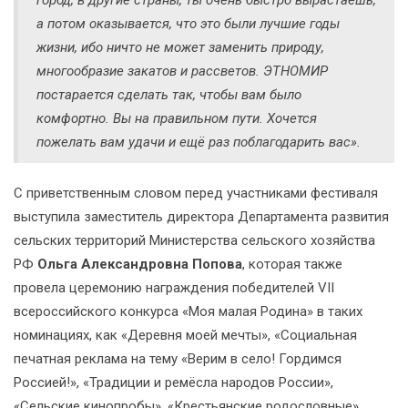
город, в другие страны, ты очень быстро вырастаешь,
а потом оказывается, что это были лучшие годы
жизни, ибо ничто не может заменить природу,
многообразие закатов и рассветов. ЭТНОМИР
постарается сделать так, чтобы вам было
комфортно. Вы на правильном пути. Хочется
пожелать вам удачи и ещё раз поблагодарить вас».
С приветственным словом перед участниками фестиваля
выступила заместитель директора Департамента развития
сельских территорий Министерства сельского хозяйства
РФ
Ольга Александровна Попова
, которая также
провела церемонию награждения победителей VII
всероссийского конкурса «Моя малая Родина» в таких
номинациях, как «Деревня моей мечты», «Социальная
печатная реклама на тему «Верим в село! Гордимся
Россией!», «Традиции и ремёсла народов России»,
«Сельские кинопробы», «Крестьянские родословные»,