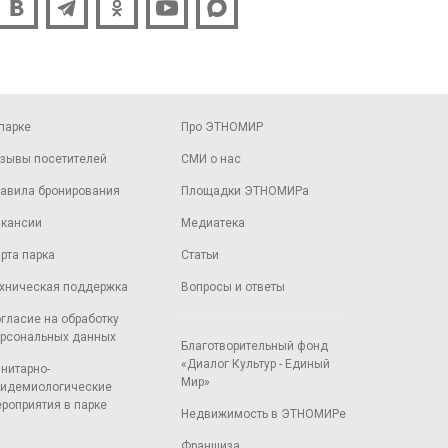
парке
Про ЭТНОМИР
зывы посетителей
СМИ о нас
авила бронирования
Площадки ЭТНОМИРа
кансии
Медиатека
рта парка
Статьи
хническая поддержка
Вопросы и ответы
гласие на обработку
рсональных данных
Благотворительный фонд
«Диалог Культур - Единый
нитарно-
Мир»
идемиологические
роприятия в парке
Недвижимость в ЭТНОМИРе
Франшиза