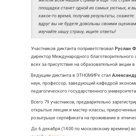
жители всей нашей страны и ещё 108 стран м
площадка станет одной из самых уютных, и в
какое-то время, получив результаты, скажете:
вдруг вы не будете довольны своими оценками,
изучайте нашу страну, ищите ответы!
Участников диктанта поприветствовал
Руслан Ф
директор Международного благотворительного ф
всех за присутствие на образовательной акции в
Ведущим диктанта в ЭТНОМИРе стал
Александ
наук, профессор, заведующий кафедрой эконом
педагогического государственного университета,
Всего 79 участников, предварительно зарегистри
открытые лекции и мастер-классы, приуроченные
розыгрыше сертификата на проживание в этниче
До 6 декабря (14:00 по московскому времени) в