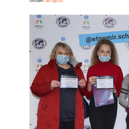
онлайн:
dic.rgo.ru
.