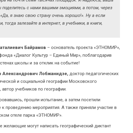
ира на почти семи тысячах площадок. И надеюсь, ваша
ы поделитесь с нами вашими эмоциями, а потом, через
 «Да, я знаю свою страну очень хорошо!». Ну а если
 тогда залезайте в интернет, в учебники, в книги,
аталиевич Байрамов
– основатель проекта «ЭТНОМИР»,
онда «Диалог Культур – Единый Мир», поблагодарив
 стенах школы и за отклик на событие!
р Александрович Лобжанидзе,
доктор педагогических
ической и социальной географии Московского
 автор учебников по географии.
ровавшись, прошли испытание, а затем посетили
 к проведению мероприятия. А также приняли участие в
ском отеле парка «ЭТНОМИР».
се желающие могут написать географический диктант