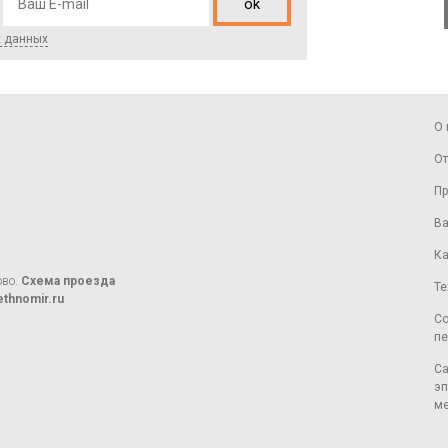
ok
х данных
О 
От
Пр
Ва
Ка
ово.
Схема проезда
Те
thnomir.ru
Со
пе
Са
эп
ме