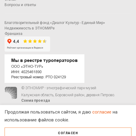
Вопросы и ответы
Благотворительный фонд «Диалог Культур - Единый Мир»
Недвижимость в ЭТНОМИРе
Франшиза
© ЭТНОМИР - этнографический парк-музей
Калужская область, Боровский район, деревня Петрово.
Схема проезда
00
00
С 9
до 21
ежедневно:
+7 495 023-81-81
,
zakaz@ethnomir.ru
Продолжая пользоваться сайтом, я даю
согласие
на
использование файлов cookie.
СОГЛАСЕН