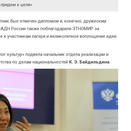
 придем к цели».
тник был отмечен дипломом и, конечно, дружеским
и ФАДН России также поблагодарили ЭТНОМИР за
 к участникам лагеря и великолепное воплощение идеи
ог культур» подвела начальник отдела реализации и
тства по делам национальностей
К. Э. Байдильдина
: