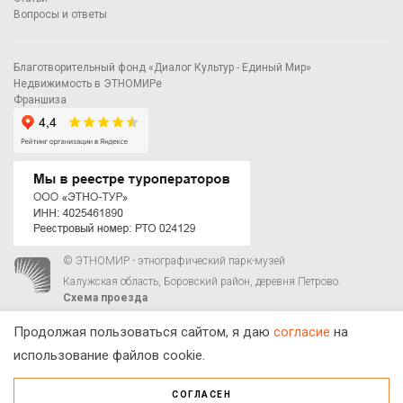
Вопросы и ответы
Благотворительный фонд «Диалог Культур - Единый Мир»
Недвижимость в ЭТНОМИРе
Франшиза
© ЭТНОМИР - этнографический парк-музей
Калужская область, Боровский район, деревня Петрово.
Схема проезда
00
00
С 9
до 21
ежедневно:
+7 495 023-81-81
,
zakaz@ethnomir.ru
Продолжая пользоваться сайтом, я даю
согласие
на
использование файлов cookie.
СОГЛАСЕН