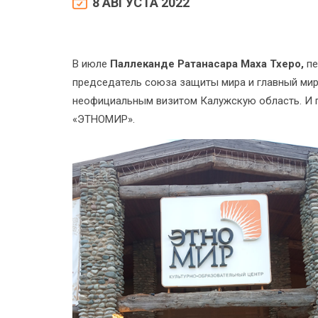
8 АВГУСТА 2022
В июле
Паллеканде Ратанасара Маха Тхеро,
пе
председатель союза защиты мира и главный мир
неофициальным визитом Калужскую область. И п
«ЭТНОМИР».