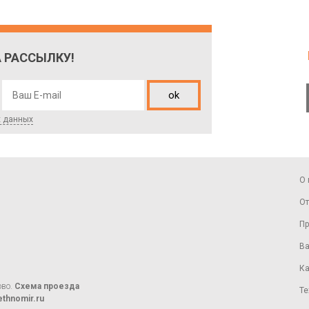
 РАССЫЛКУ!
ok
х данных
О 
От
Пр
Ва
Ка
ово.
Схема проезда
Те
thnomir.ru