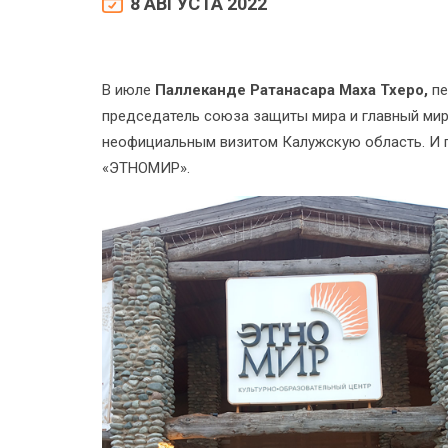
8 АВГУСТА 2022
В июле
Паллеканде Ратанасара Маха Тхеро,
пе
председатель союза защиты мира и главный мир
неофициальным визитом Калужскую область. И п
«ЭТНОМИР».