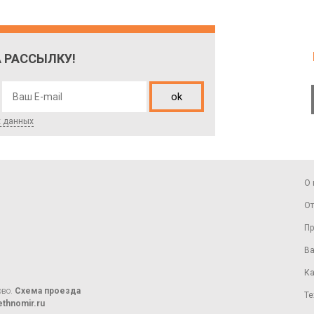
 РАССЫЛКУ!
ok
х данных
О 
От
Пр
Ва
Ка
ово.
Схема проезда
Те
thnomir.ru