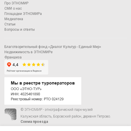
Про ЭТНОМИР
СМИ о нас
Площадки ЭТНОМИРа
Медиатека
Статьи
Вопросы и ответы
Благотворительный фонд «Диалог Культур - Единый Мир»
Недвижимость в ЭТНОМИРе
Франшиза
© ЭТНОМИР - этнографический парк-музей
Калужская область, Боровский район, деревня Петрово.
Схема проезда
00
00
С 9
до 21
ежедневно:
+7 495 023-81-81
,
zakaz@ethnomir.ru