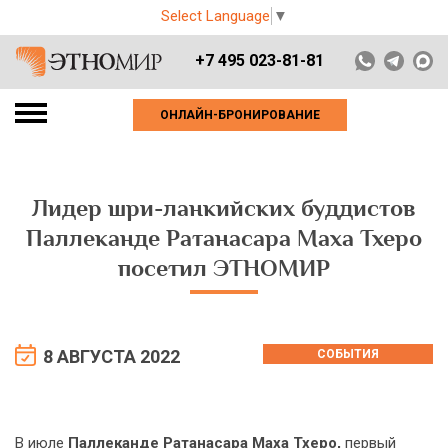
Select Language
▼
+7 495 023-81-81
ОНЛАЙН-БРОНИРОВАНИЕ
Лидер шри-ланкийских буддистов
Паллеканде Ратанасара Маха Тхеро
посетил ЭТНОМИР
8 АВГУСТА 2022
СОБЫТИЯ
В июле
Паллеканде Ратанасара Маха Тхеро,
первый