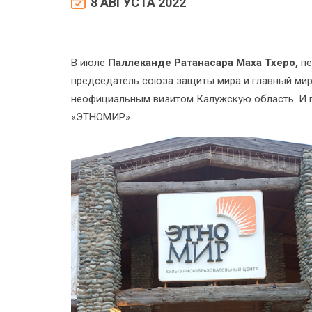
8 АВГУСТА 2022
В июле
Паллеканде Ратанасара Маха Тхеро,
пе
председатель союза защиты мира и главный мир
неофициальным визитом Калужскую область. И п
«ЭТНОМИР».