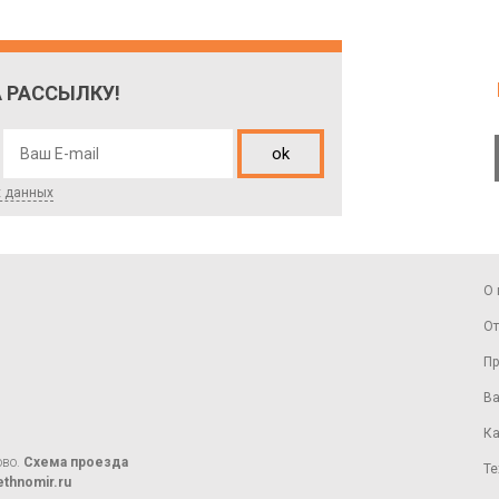
 РАССЫЛКУ!
ok
х данных
О 
От
Пр
Ва
Ка
ово.
Схема проезда
Те
thnomir.ru