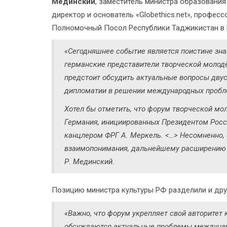
Мединский
, заместитель министра образования
директор и основатель «Globethics.net», профес
Полномочный Посол Республики Таджикистан 
«Сегодняшнее событие является поистине зна
германские представители творческой молод
предстоит обсудить актуальные вопросы двус
дипломатии в решении международных пробл
Хотел бы отметить, что форум творческой мо
Германия, инициированных Президентом Росс
канцлером ФРГ А. Меркель. <…> Несомненно,
взаимопонимания, дальнейшему расширению к
Р. Мединский.
Позицию министра культуры РФ разделили и други
«Важно, что форум укрепляет свой авторитет 
обсуждаются актуальные проблемы междунар