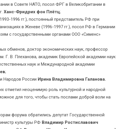
ании в Совете НАТО, посол ФРГ в Великобритании в
г.
Ханс-Фридрих фон Плётц
;
993-1996 гг.), постоянный представитель РФ при
низациях в Женеве (1996-1997 гг.), посол РФ в Германии
связям с государственными органами ООО «Сименс»
х обменов, доктор экономических наук, профессор
м. Г. В. Плеханова, академик Европейской академии наук
 естественных наук и Международной академии
аев
;
еи Народов России
Ирина Владимировна Галанова.
х отметил неоценимую роль культурной и народной
ожное для того, чтобы стать послами доброй воли на
торам форума обратились депутат Государственной
министр культуры РФ
Владимир Ростиславович