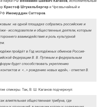
 и науки РФ
Вениамин Шаевич Каганов
, исполнительный
сор
Кристоф Штукельбергер
и Чрезвычайный и
в РФ
Имомуддин Сатторов
.
ковым: на одной площадке собрались российские и
ёжи - исследователи и общественные деятели, которым
тороннего взаимодействия и роль культурной
ем.
лодёжи пройдёт в Год молодёжных обменов Россия-
ийской Федерации В. В. Путиным и федеральным
 форум будет способствовать укреплению
онтактов и <…> рождению новых идей», - отметил В.
е спикеры. Так, В. Ш. Каганов подчеркнул:
как влиятельная общественная трибуна, где
одных отношений, в решении которых солидарная