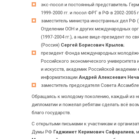
экс-посол и постоянный представитель Герм
1999-2000 гг. и посол ФРГ в РФ в 2002-2005 г
заместитель министра иностранных дел РФ (1
Отделении ООН и других международных орга
(1997-2004 гг.), а ныне вице-президент по 
(Россия)
Сергей Борисович Крылов
;
президент Фонда международных молодёжны
Российского экономического университета и
и искусств, академик Российской академии
информатизации
Андрей Алексеевич Неч
заместитель председателя Совета Ассамбл
Обращаясь к молодому поколению, каждый из ни
дипломатии и пожелал ребятам сделать всё возм
благо государств.
С открытыми письмами к участникам и организа
Думы РФ
Гаджимет Керимович Сафаралиев
, 