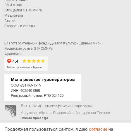
СМИ о нас
Площадки ЭТНОМИРа
Медиатека
Статьи
Вопросы и ответы
Благотворительный фонд «Диалог Культур - Единый Мир»
Недвижимость в ЭТНОМИРе
Франшиза
© ЭТНОМИР - этнографический парк-музей
Калужская область, Боровский район, деревня Петрово.
Схема проезда
00
00
С 9
до 21
ежедневно:
+7 495 023-81-81
,
zakaz@ethnomir.ru
Продолжая пользоваться сайтом, я даю
согласие
на