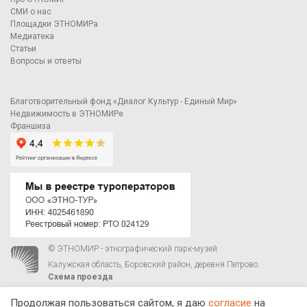
СМИ о нас
Площадки ЭТНОМИРа
Медиатека
Статьи
Вопросы и ответы
Благотворительный фонд «Диалог Культур - Единый Мир»
Недвижимость в ЭТНОМИРе
Франшиза
© ЭТНОМИР - этнографический парк-музей
Калужская область, Боровский район, деревня Петрово.
Схема проезда
00
00
С 9
до 21
ежедневно:
+7 495 023-81-81
,
zakaz@ethnomir.ru
Продолжая пользоваться сайтом, я даю
согласие
на