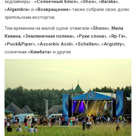
хедлайнеры -
«Солнечный блюз»
,
«Shoo»
,
«Baraka»
,
«Algambra»
и
«Возвращение»
также собрали свою долю
зрительским восторгов.
Тем временем на малой сцене отжигали
«Shono»
,
Мила
Кикина
,
«Земляничная поляна»
,
«Руки слона»
,
«Яр-Га»
,
«Puck&Piper»
,
«Ascorbic Acid»
,
«Schellen»
,
«Argishty»
,
солнечная
«Кимбата»
и другие.