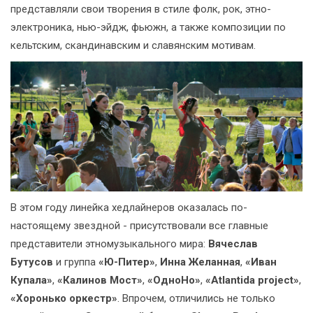
представляли свои творения в стиле фолк, рок, этно-
электроника, нью-эйдж, фьюжн, а также композиции по
кельтским, скандинавским и славянским мотивам.
В этом году линейка хедлайнеров оказалась по-
настоящему звездной - присутствовали все главные
представители этномузыкального мира:
Вячеслав
Бутусов
и группа
«Ю-Питер»
,
Инна Желанная
,
«Иван
Купала»
,
«Калинов Мост»
,
«ОдноНо»
,
«Atlantida project»
,
«Хоронько оркестр»
. Впрочем, отличились не только