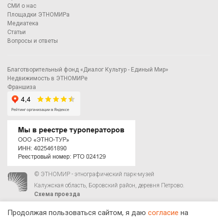
СМИ о нас
Площадки ЭТНОМИРа
Медиатека
Статьи
Вопросы и ответы
Благотворительный фонд «Диалог Культур - Единый Мир»
Недвижимость в ЭТНОМИРе
Франшиза
© ЭТНОМИР - этнографический парк-музей
Калужская область, Боровский район, деревня Петрово.
Схема проезда
00
00
С 9
до 21
ежедневно:
+7 495 023-81-81
,
zakaz@ethnomir.ru
Продолжая пользоваться сайтом, я даю
согласие
на