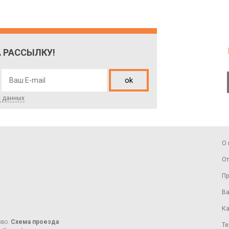
 РАССЫЛКУ!
ok
х данных
О 
От
Пр
Ва
Ка
ово.
Схема проезда
Те