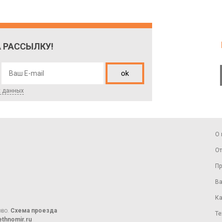
 РАССЫЛКУ!
ok
х данных
О 
От
Пр
Ва
Ка
ово.
Схема проезда
Те
thnomir.ru