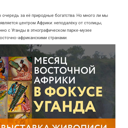
 очередь за её природные богатства. Но много ли мы
 является центром Африки: неподалёку от столицы,
енно с Уганды в этнографическом парке-музее
восточно-африканскими странами.