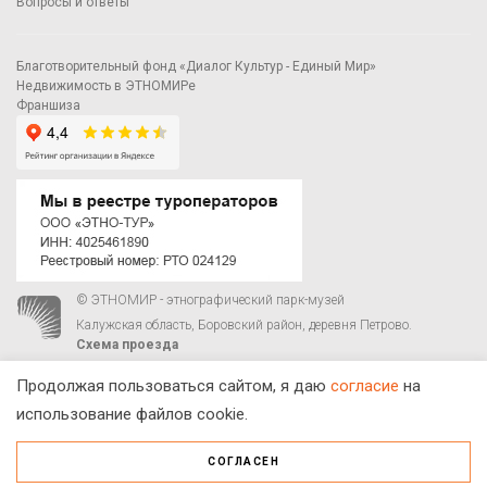
Вопросы и ответы
Благотворительный фонд «Диалог Культур - Единый Мир»
Недвижимость в ЭТНОМИРе
Франшиза
© ЭТНОМИР - этнографический парк-музей
Калужская область, Боровский район, деревня Петрово.
Схема проезда
00
00
С 9
до 21
ежедневно:
+7 495 023-81-81
,
zakaz@ethnomir.ru
Продолжая пользоваться сайтом, я даю
согласие
на
использование файлов cookie.
СОГЛАСЕН