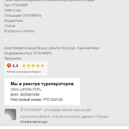
Санитарно-эпидемиологические мероприятия в парке
Про ЭТНОМИР
СМИ о нас
Площадки ЭТНОМИРа
Медиатека
Статьи
Вопросы и ответы
Благотворительный фонд «Диалог Культур - Единый Мир»
Недвижимость в ЭТНОМИРе
Франшиза
© ЭТНОМИР - этнографический парк-музей
Калужская область, Боровский район, деревня Петрово.
Схема проезда
00
00
С 9
до 21
ежедневно:
+7 495 023-81-81
,
zakaz@ethnomir.ru