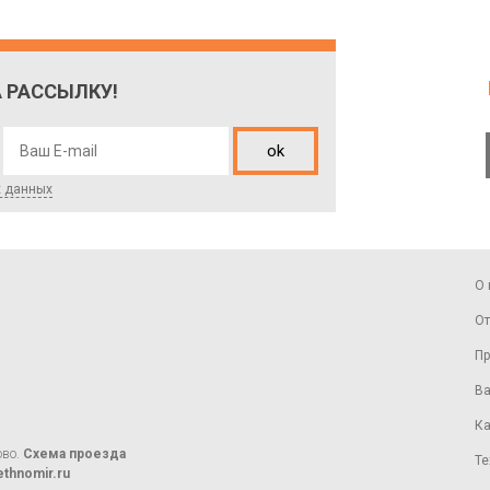
 РАССЫЛКУ!
ok
х данных
О 
От
Пр
Ва
Ка
ово.
Схема проезда
Те
thnomir.ru