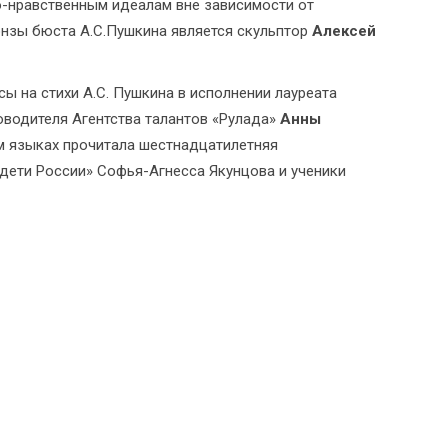
о-нравственным идеалам вне зависимости от
онзы бюста А.С.Пушкина является скульптор
Алексей
ы на стихи А.С. Пушкина в исполнении лауреата
оводителя Агентства талантов «Рулада»
Анны
ом языках прочитала шестнадцатилетняя
дети России» Софья-Агнесса Якунцова и ученики