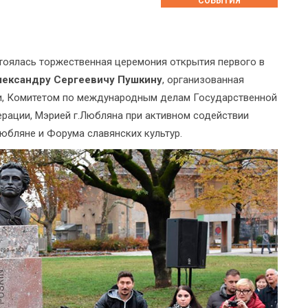
СОБЫТИЯ
тоялась торжественная церемония открытия первого в
лександру Сергеевичу Пушкину
, организованная
и, Комитетом по международным делам Государственной
ации, Мэрией г.Любляна при активном содействии
Любляне и Форума славянских культур.