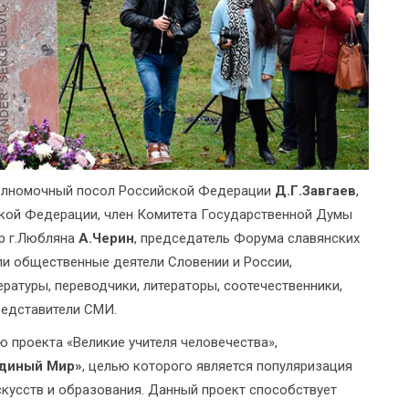
полномочный посол Российской Федерации
Д.Г.Завгаев
,
кой Федерации, член Комитета Государственной Думы
эр г.Любляна
А.Черин
, председатель Форума славянских
ли общественные деятели Словении и России,
ратуры, переводчики, литераторы, соотечественники,
редставители СМИ.
ю проекта «Великие учителя человечества»,
Единый Мир»
, целью которого является популяризация
искусств и образования. Данный проект способствует