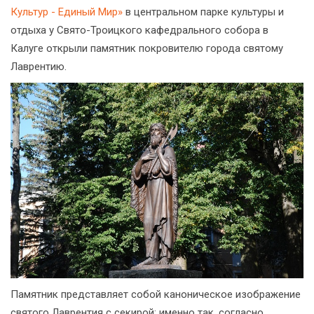
Культур - Единый Мир»
в центральном парке культуры и
отдыха у Свято-Троицкого кафедрального собора в
Калуге открыли памятник покровителю города святому
Лаврентию.
Памятник представляет собой каноническое изображение
святого Лаврентия с секирой: именно так, согласно