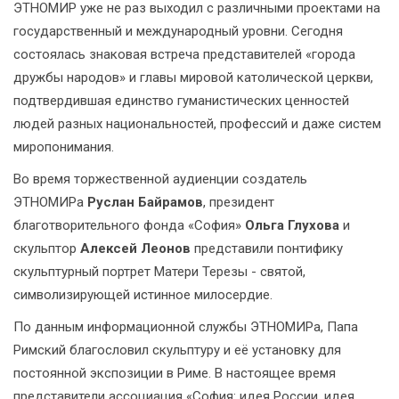
ЭТНОМИР уже не раз выходил с различными проектами на
государственный и международный уровни. Сегодня
состоялась знаковая встреча представителей «города
дружбы народов» и главы мировой католической церкви,
подтвердившая единство гуманистических ценностей
людей разных национальностей, профессий и даже систем
миропонимания.
Во время торжественной аудиенции создатель
ЭТНОМИРа
Руслан Байрамов
, президент
благотворительного фонда «София»
Ольга Глухова
и
скульптор
Алексей Леонов
представили понтифику
скульптурный портрет Матери Терезы - святой,
символизирующей истинное милосердие.
По данным информационной службы ЭТНОМИРа, Папа
Римский благословил скульптуру и её установку для
постоянной экспозиции в Риме. В настоящее время
представители ассоциация «София: идея России, идея