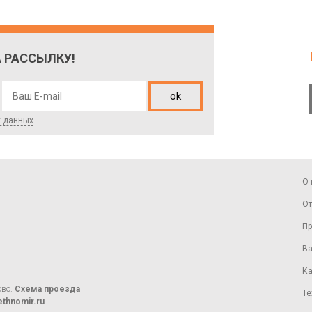
 РАССЫЛКУ!
ok
х данных
О 
От
Пр
Ва
Ка
ово.
Схема проезда
Те
thnomir.ru