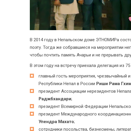
В 2014 году в Непальском доме ЭТНОМИРа сост
поэту. Тогда же собравшиеся на мероприятии не
чтобы почтить память Ачарьи и не прерывать др
В этом году на встречу приехала делегация из 75 
главный гость мероприятия, чрезвычайный
Республики Непал в России
Риши Рама Гхи
президент Ассоциации нерезидентов Непала (
Раджбхандари
;
президент Всемирной Федерации Непальско
президент Международного координационно
Упендра Махато
;
сотрудники посольства, бизнесмены, литера