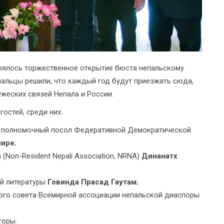
оялось торжественное открытие бюста непальскому
пальцы решили, что каждый год будут приезжать сюда,
ужеских связей Непала и России.
гостей, среди них:
 и полномочный посол Федеративной Демократической
мире
;
Non-Resident Nepali Association, NRNA)
Динанатх
й литературы
Говинда Прасад Гаутам
;
го совета Всемирной ассоциации непальской диаспоры
торы.