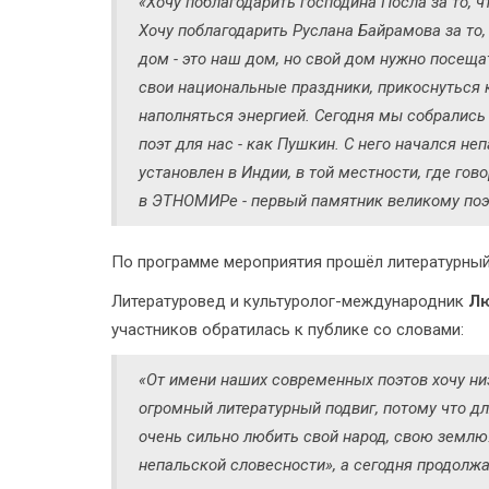
«Хочу поблагодарить господина Посла за то,
Хочу поблагодарить Руслана Байрамова за то,
дом - это наш дом, но свой дом нужно посещ
свои национальные праздники, прикоснуться 
наполняться энергией. Сегодня мы собрались
поэт для нас - как Пушкин. С него начался н
установлен в Индии, в той местности, где гов
в ЭТНОМИРе - первый памятник великому поэт
По программе мероприятия прошёл литературный 
Литературовед и культуролог-международник
Лю
участников обратилась к публике со словами:
«От имени наших современных поэтов хочу низ
огромный литературный подвиг, потому что дл
очень сильно любить свой народ, свою землю
непальской словесности», а сегодня продолжа