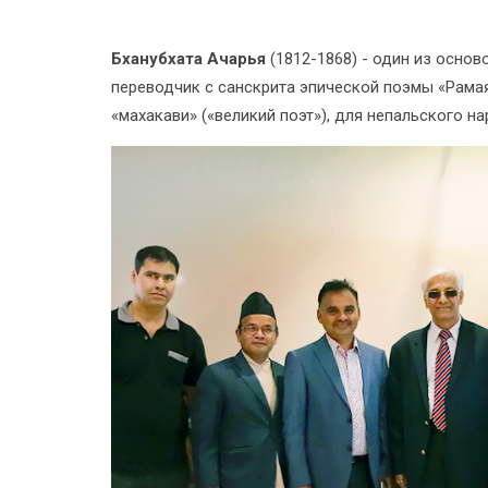
Бханубхата Ачарья
(1812-1868) - один из осно
переводчик с санскрита эпической поэмы «Рамая
«махакави» («великий поэт»), для непальского на