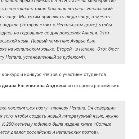
 что нашёл время приехать в ЭТНОМИР на мероприятие.
 что состоялась такая большая встреча. Непальский
ать чаще. Мы хотим приезжать сюда чаще, отмечать
к ваджре (которая стоит в Непальском доме), чтобы
 здесь на годовщине со дня рождения Ачарьи. Этот
епальский язык. Первый памятник Ачарье был
орят на непальском языке. Второй - в Непале. Этот бюст
у Непала, установленный за рубежом!».
конкурс и конкурс чтецов с участием студентов.
дмила Евгеньевна Авдеева
со стороны российских
ко поклониться поэту - пионеру Непала. Он совершил
я того, чтобы создать новый литературный язык, нужно
. К 200-летнему юбилею была издана книга «Солнце
ется диалог российских и непальских поэтов».