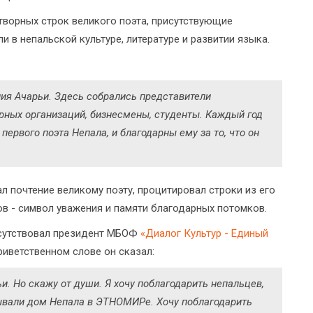
творных строк великого поэта, присутствующие
и в непальской культуре, литературе и развитии языка.
ия Ачарьи. Здесь собрались представители
рных организаций, бизнесмены, студенты. Каждый год
ервого поэта Непала, и благодарны ему за то, что он
 почтение великому поэту, процитировал строки из его
ов - символ уважения и памяти благодарных потомков.
исутствовал президент МБОФ
«Диалог Культур - Единый
приветственном слове он сказал:
и. Но скажу от души. Я хочу поблагодарить непальцев,
ывали дом Непала в ЭТНОМИРе. Хочу поблагодарить