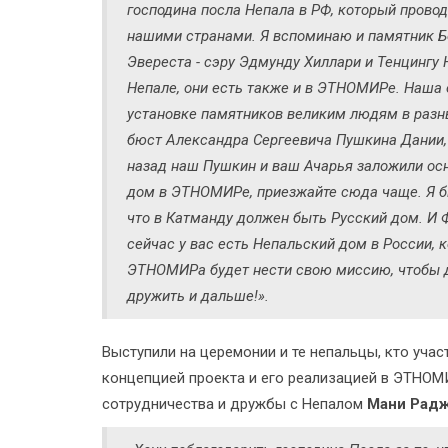
господина посла Непала в РФ, который прово
нашими странами. Я вспоминаю и памятник Б
Эвереста - сэру Эдмунду Хиллари и Тенцингу 
Непале, они есть также и в ЭТНОМИРе. Наша
установке памятников великим людям в разн
бюст Александра Сергеевича Пушкина Дании, о
назад наш Пушкин и ваш Ачарья заложили осн
дом в ЭТНОМИРе, приезжайте сюда чаще. Я был
что в Катманду должен быть Русский дом. И 
сейчас у вас есть Непальский дом в России,
ЭТНОМИРа будет нести свою миссию, чтобы д
дружить и дальше!».
Выступили на церемонии и те непальцы, кто уча
концепцией проекта и его реализацией в ЭТНОМ
сотрудничества и дружбы с Непалом
Мани Радж