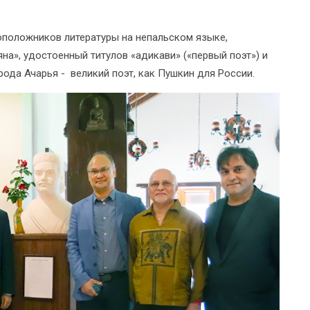
воположников литературы на непальском языке,
на», удостоенный титулов «адикави» («первый поэт») и
рода Ачарья - великий поэт, как Пушкин для России.