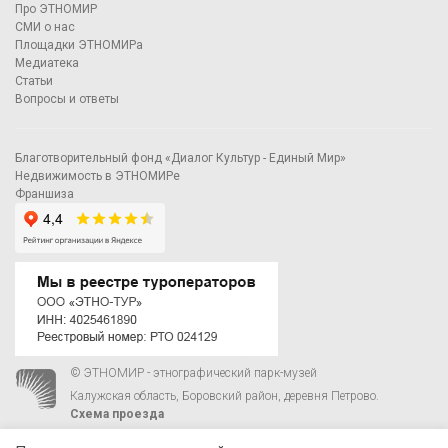
Про ЭТНОМИР
СМИ о нас
Площадки ЭТНОМИРа
Медиатека
Статьи
Вопросы и ответы
Благотворительный фонд «Диалог Культур - Единый Мир»
Недвижимость в ЭТНОМИРе
Франшиза
© ЭТНОМИР - этнографический парк-музей
Калужская область, Боровский район, деревня Петрово.
Схема проезда
00
00
С 9
до 21
ежедневно:
+7 495 023-81-81
,
zakaz@ethnomir.ru