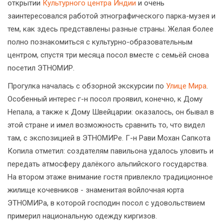
открытии
Культурного центра Индии
и очень
заинтересовался работой этнографического парка-музея и
тем, как здесь представлены разные страны. Желая более
полно познакомиться с культурно-образовательным
центром, спустя три месяца посол вместе с семьёй снова
посетил ЭТНОМИР.
Прогулка началась с обзорной экскурсии по
Улице Мира
.
Особенный интерес г-н посол проявил, конечно, к Дому
Непала, а также к Дому Швейцарии: оказалось, он бывал в
этой стране и имел возможность сравнить то, что видел
там, с экспозицией в ЭТНОМИРе. Г-н Рави Мохан Сапкота
Копила отметил: создателям павильона удалось уловить и
передать атмосферу далёкого альпийского государства.
На втором этаже внимание гостя привлекло традиционное
жилище кочевников - знаменитая войлочная юрта
ЭТНОМИРа, в которой господин посол с удовольствием
примерил национальную одежду киргизов.