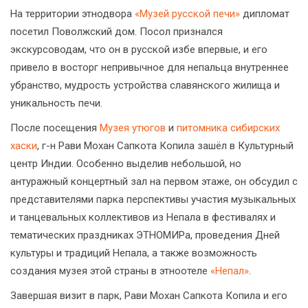
На территории этнодвора
«Музей русской печи»
дипломат
посетил Поволжский дом. Посол признался
экскурсоводам, что он в русской избе впервые, и его
привело в восторг непривычное для непальца внутреннее
убранство, мудрость устройства славянского жилища и
уникальность печи.
После посещения
Музея утюгов
и
питомника сибирских
хаски
, г-н Рави Мохан Сапкота Копила зашёл в Культурный
центр Индии. Особенно выделив небольшой, но
антуражный концертный зал на первом этаже, он обсудил с
представителями парка перспективы участия музыкальных
и танцевальных коллективов из Непала в фестивалях и
тематических праздниках ЭТНОМИРа, проведения Дней
культуры и традиций Непала, а также возможность
создания музея этой страны в этноотеле
«Непал»
.
Завершая визит в парк, Рави Мохан Сапкота Копила и его