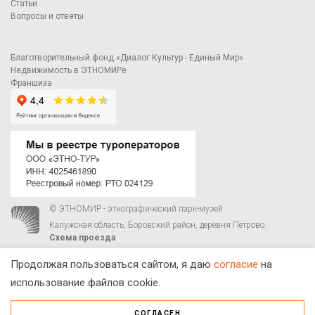
Статьи
Вопросы и ответы
Благотворительный фонд «Диалог Культур - Единый Мир»
Недвижимость в ЭТНОМИРе
Франшиза
© ЭТНОМИР - этнографический парк-музей
Калужская область, Боровский район, деревня Петрово.
Схема проезда
00
00
С 9
до 21
ежедневно:
+7 495 023-81-81
,
zakaz@ethnomir.ru
Продолжая пользоваться сайтом, я даю
согласие
на
использование файлов cookie.
СОГЛАСЕН