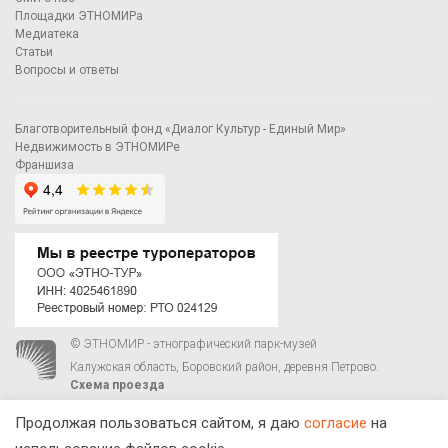
Площадки ЭТНОМИРа
Медиатека
Статьи
Вопросы и ответы
Благотворительный фонд «Диалог Культур - Единый Мир»
Недвижимость в ЭТНОМИРе
Франшиза
© ЭТНОМИР - этнографический парк-музей
Калужская область, Боровский район, деревня Петрово.
Схема проезда
00
00
С 9
до 21
ежедневно:
+7 495 023-81-81
,
zakaz@ethnomir.ru
Продолжая пользоваться сайтом, я даю
согласие
на