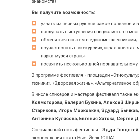
знакомств!
Вы получите возможность:
узнать из первых рук всё самое полезное и
послушать выступления специалистов с мно
обменяться опытом с единомышленниками;
поучаствовать в экскурсиях, играх, квестах
парка-музея страны;
посвятить несколько дней познавательному 
В программе фестиваля - площадки «Этнокультур
техники», «Здоровая жизнь», «Альтернативное о
В числе спикеров и мастеров фестиваля такие эк
Колмогорова
,
Валерия Букина
,
Алексей Ширш
Старикова
,
Игорь Морковкин
,
Эдуард Бычков
Антонина Кулясова
,
Евгения Затока
,
Сергей Д
Специальный гость фестиваля -
Эдди Голдстей
экопоселения штата Нью-Йорк (США).