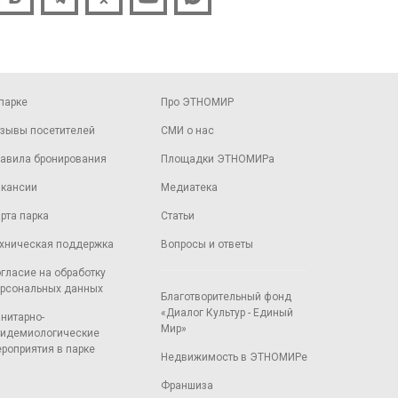
парке
Про ЭТНОМИР
зывы посетителей
СМИ о нас
авила бронирования
Площадки ЭТНОМИРа
кансии
Медиатека
рта парка
Статьи
хническая поддержка
Вопросы и ответы
гласие на обработку
рсональных данных
Благотворительный фонд
«Диалог Культур - Единый
нитарно-
Мир»
идемиологические
роприятия в парке
Недвижимость в ЭТНОМИРе
Франшиза