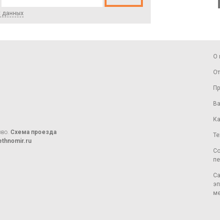
х данных
О 
От
Пр
Ва
Ка
ово.
Схема проезда
Те
thnomir.ru
Со
пе
Са
эп
ме