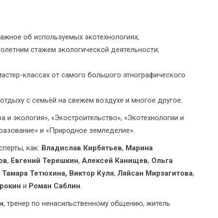
 важное об используемых экотехнологиях;
голетним стажем экологической деятельности;
, мастер-классах от самого большого этнографического
отдыху с семьёй на свежем воздухе и многое другое.
а и экология», «Экостроительство», «Экотехнологии и
бразование» и «Природное земледелие».
сперты, как:
Владислав Кирбятьев
,
Марина
ов
,
Евгений Терешкин
,
Алексей Канищев
,
Ольга
,
Тамара Тетюхина, Виктор Куля
,
Ляйсан Мирзагитова
,
рокин
и
Роман Саблин
.
н
, тренер по ненасильственному общению, житель