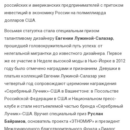
российских и американских предпринимателей с притоком
инвестиций в экономику России на полмиллиарда
долларов США.
Восьмая статуэтка стала специальным призом
талантливому дизайнеру
Евгении Лужиной-Салазар
,
прошедшей головокружительной путь успеха: от
нелегальной мигрантки до известного дизайнера. Первое
же ее участие в Неделе высокой моды в Нью-Йорке в 2012
году было отмечено наградами и признанием. Девушки в
платьях коллекций Евгении Лужиной-Салазар уже
четвертый год сопровождают церемонии награждения
«Серебряный Лучник»-США в Вашингтоне: в Посольстве
Российской Федерации в США и Национальном пресс-
клубе и стали неотъемлемой частью бренда «Серебряный
Лучник»-США. Вручил специальный приз
Руслан
Байрамов
, основатель проекта «ЭТНОМИР» и президент
Международного благотворительного Фонда «Диалог