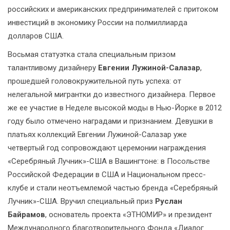
российских и американских предпринимателей с притоком
инвестиций в экономику России на полмиллиарда
долларов США.
Восьмая статуэтка стала специальным призом
талантливому дизайнеру
Евгении Лужиной-Салазар
,
прошедшей головокружительной путь успеха: от
нелегальной мигрантки до известного дизайнера. Первое
же ее участие в Неделе высокой моды в Нью-Йорке в 2012
году было отмечено наградами и признанием. Девушки в
платьях коллекций Евгении Лужиной-Салазар уже
четвертый год сопровождают церемонии награждения
«Серебряный Лучник»-США в Вашингтоне: в Посольстве
Российской Федерации в США и Национальном пресс-
клубе и стали неотъемлемой частью бренда «Серебряный
Лучник»-США. Вручил специальный приз
Руслан
Байрамов
, основатель проекта «ЭТНОМИР» и президент
Международного благотворительного Фонда «Диалог