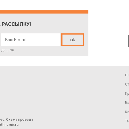
 РАССЫЛКУ!
ok
х данных
О 
От
Пр
Ва
Ка
ово.
Схема проезда
Те
thnomir.ru