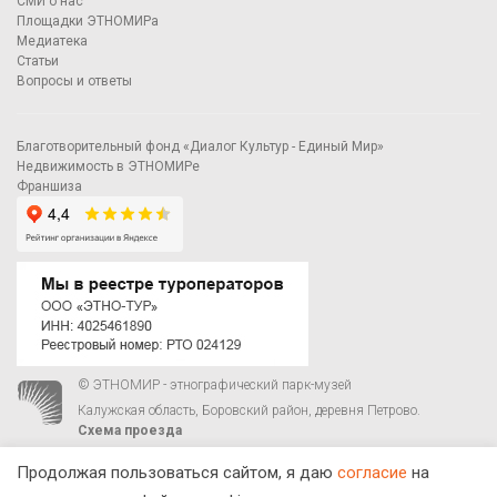
СМИ о нас
Площадки ЭТНОМИРа
Медиатека
Статьи
Вопросы и ответы
Благотворительный фонд «Диалог Культур - Единый Мир»
Недвижимость в ЭТНОМИРе
Франшиза
© ЭТНОМИР - этнографический парк-музей
Калужская область, Боровский район, деревня Петрово.
Схема проезда
00
00
С 9
до 21
ежедневно:
+7 495 023-81-81
,
zakaz@ethnomir.ru
Продолжая пользоваться сайтом, я даю
согласие
на