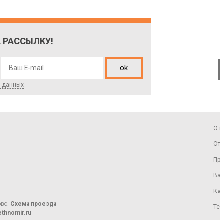
 РАССЫЛКУ!
ok
х данных
О 
От
Пр
Ва
Ка
ово.
Схема проезда
Те
thnomir.ru