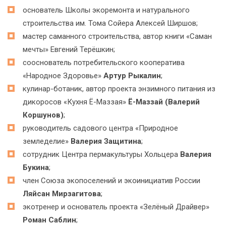
основатель Школы экоремонта и натурального
строительства им. Тома Сойера Алексей Ширшов;
мастер саманного строительства, автор книги «Саман
мечты» Евгений Терёшкин;
сооснователь потребительского кооператива
«Народное Здоровье»
Артур Рыкалин
;
кулинар-ботаник, автор проекта энзимного питания из
дикоросов «Кухня Ё-Маззая»
Ё-Маззай (Валерий
Коршунов)
;
руководитель садового центра «Природное
земледелие»
Валерия Защитина
;
сотрудник Центра пермакультуры Хольцера
Валерия
Букина
;
член Союза экопоселений и экоинициатив России
Ляйсан Мирзагитова
;
экотренер и основатель проекта «Зелёный Драйвер»
Роман Саблин
;