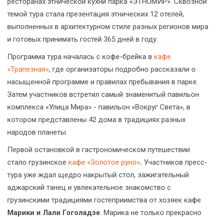
ресторанах этнической кухни парка «ЭТНОМИР». Сквозной
темой тура стала презентация этнических 12 отелей,
выполненных в архитектурном стиле разных регионов мира
и готовых принимать гостей 365 дней в году.
Программа тура началась с кофе-брейка в
кафе
«Трапезная»
, где организаторы подробно рассказали о
насыщенной программе и правилах пребывания в парке.
Затем участников встретил самый знаменитый павильон
комплекса «Улица Мира» - павильон «Вокруг Света», в
котором представлены 42 дома в традициях разных
народов планеты.
Первой остановкой в гастрономическом путешествии
стало грузинское
кафе «Золотое руно»
.
Участников пресс-
тура уже ждал щедро накрытый стол, зажигательный
аджарский танец и увлекательное знакомство с
грузинскими традициями гостеприимства от хозяек кафе
Марики и Лали Гоголадзе
. Марика не только прекрасно