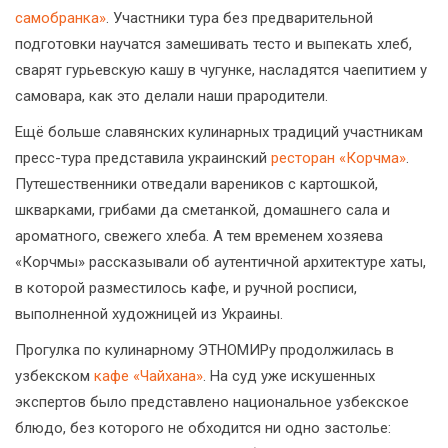
самобранка»
. Участники тура без предварительной
подготовки научатся замешивать тесто и выпекать хлеб,
сварят гурьевскую кашу в чугунке, насладятся чаепитием у
самовара, как это делали наши прародители.
Ещё больше славянских кулинарных традиций участникам
пресс-тура представила украинский
ресторан «Корчма»
.
Путешественники отведали вареников с картошкой,
шкварками, грибами да сметанкой, домашнего сала и
ароматного, свежего хлеба. А тем временем хозяева
«Корчмы» рассказывали об аутентичной архитектуре хаты,
в которой разместилось кафе, и ручной росписи,
выполненной художницей из Украины.
Прогулка по кулинарному ЭТНОМИРу продолжилась в
узбекском
кафе «Чайхана»
. На суд уже искушенных
экспертов было представлено национальное узбекское
блюдо, без которого не обходится ни одно застолье: