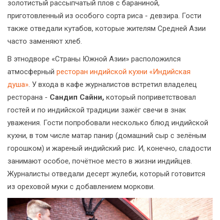
золотистый рассыпчатый плов с бараниной,
приготовленный из особого сорта риса - девзира. Гости
также отведали кутабов, которые жителям Средней Азии
часто заменяют хлеб.
В этнодворе «Страны Южной Азии» расположился
атмосферный
ресторан индийской кухни «Индийская
душа»
. У входа в кафе журналистов встретил владелец
ресторана -
Сандип Сайни,
который поприветствовал
гостей и по индийской традиции зажёг свечи в знак
уважения. Гости попробовали несколько блюд индийской
кухни, в том числе матар панир (домашний сыр с зелёным
горошком) и жареный индийский рис. И, конечно, сладости
занимают особое, почётное место в жизни индийцев.
Журналисты отведали десерт жулеби, который готовится
из ореховой муки с добавлением моркови.