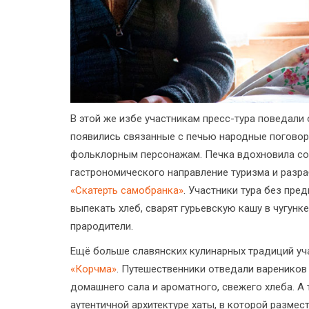
В этой же избе участникам пресс-тура поведали о
появились связанные с печью народные поговорк
фольклорным персонажам. Печка вдохновила соз
гастрономического направление туризма и разр
«Скатерть самобранка»
. Участники тура без пре
выпекать хлеб, сварят гурьевскую кашу в чугунке
прародители.
Ещё больше славянских кулинарных традиций уч
«Корчма»
. Путешественники отведали вареников 
домашнего сала и ароматного, свежего хлеба. А
аутентичной архитектуре хаты, в которой размес