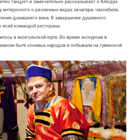
лепно танцует и замечательно рассказывает о блюдах
у интересного о различных видах хачапури, чахохбили,
овления домашнего вина. В завершение душевного
о всей командой ресторана.
лось в монгольской юрте. Во время экскурсии в
невном быте кочевых народов и побывали на тувинской