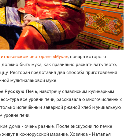
в
итальянском ресторане «Мука»
, повара которого
й должно быть мука, как правильно раскатывать тесто,
ццу. Ресторан представил два способа приготовления
мной мультизлаковой муке.
ре
Русскую Печь
, навстречу славянским кулинарным
есс-тура все уровни печи, рассказала о многочисленных
и только испечённый заварной ржаной хлеб и уникальную
м уровне печи.
ские дома - очень разные. После экскурсии по печке
ые живут в южнорусской мазанке. Хозяйка -
Наталья