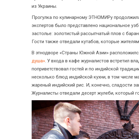
из Украины.
Прогулка по кулинарному ЭТНОМИРу продолжил
экспертов было представлено национальное узб
застолье: золотистый рассыпчатый плов с барани
Гости также отведали кутабов, которые жителям
В этнодворе «Страны Южной Азии» расположил
душа»
. У входа в кафе журналистов встретил вл
поприветствовал гостей и по индийской традици
несколько блюд индийской кухни, в том числе м
жареный индийский рис. И, конечно, сладости з
Журналисты отведали десерт жулеби, который го