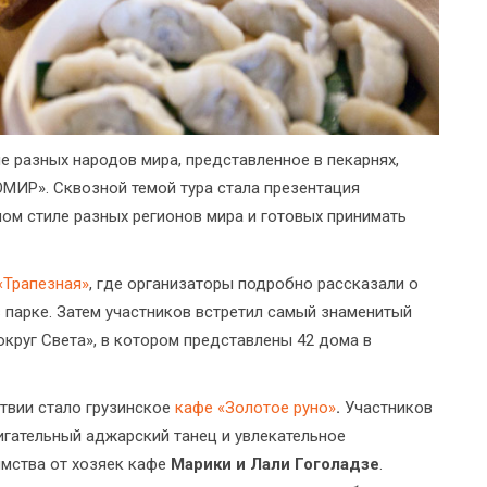
е разных народов мира, представленное в пекарнях,
ОМИР». Сквозной темой тура стала презентация
ном стиле разных регионов мира и готовых принимать
«Трапезная»
, где организаторы подробно рассказали о
 парке. Затем участников встретил самый знаменитый
округ Света», в котором представлены 42 дома в
твии стало грузинское
кафе «Золотое руно»
.
Участников
игательный аджарский танец и увлекательное
имства от хозяек кафе
Марики и Лали Гоголадзе
.