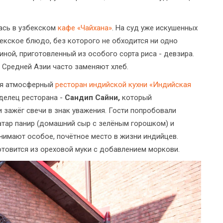
ась в узбекском
кафе «Чайхана»
. На суд уже искушенных
екское блюдо, без которого не обходится ни одно
ной, приготовленный из особого сорта риса - девзира.
 Средней Азии часто заменяют хлеб.
ся атмосферный
ресторан индийской кухни «Индийская
аделец ресторана -
Сандип Сайни,
который
и зажёг свечи в знак уважения. Гости попробовали
атар панир (домашний сыр с зелёным горошком) и
анимают особое, почётное место в жизни индийцев.
товится из ореховой муки с добавлением моркови.