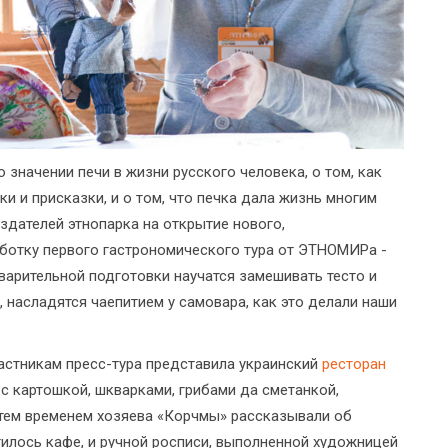
 значении печи в жизни русского человека, о том, как
и и присказки, и о том, что печка дала жизнь многим
дателей этнопарка на открытие нового,
аботку первого гастрономического тура от ЭТНОМИРа -
дварительной подготовки научатся замешивать тесто и
, насладятся чаепитием у самовара, как это делали наши
астникам пресс-тура представила украинский
ресторан
с картошкой, шкварками, грибами да сметанкой,
 тем временем хозяева «Корчмы» рассказывали об
тилось кафе, и ручной росписи, выполненной художницей