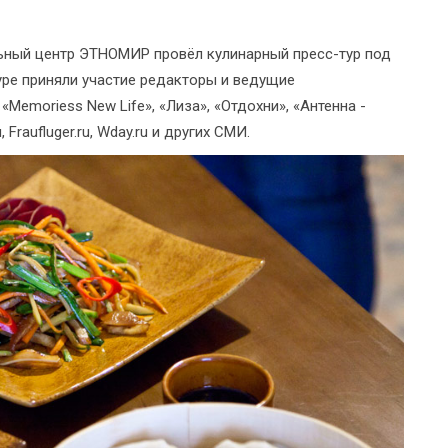
льный центр ЭТНОМИР провёл кулинарный пресс-тур под
уре приняли участие редакторы и ведущие
Memoriess New Life», «Лиза», «Отдохни», «Антенна -
 Fraufluger.ru, Wday.ru и других СМИ.