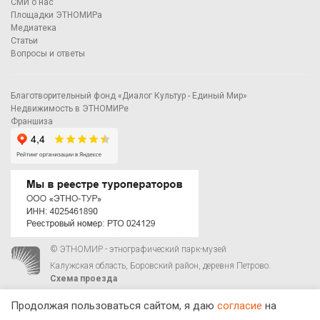
СМИ о нас
Площадки ЭТНОМИРа
Медиатека
Статьи
Вопросы и ответы
Благотворительный фонд «Диалог Культур - Единый Мир»
Недвижимость в ЭТНОМИРе
Франшиза
© ЭТНОМИР - этнографический парк-музей
Калужская область, Боровский район, деревня Петрово.
Схема проезда
00
00
С 9
до 21
ежедневно:
+7 495 023-81-81
,
zakaz@ethnomir.ru
Продолжая пользоваться сайтом, я даю
согласие
на