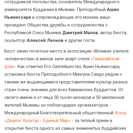
сотрудников посольства, основатель Международного
университета буддизма в Мьянме, Преподобный
Ашин
Ньяниссара
и сопровождающие его монахи, вице-
президент Общества дружбы и сотрудничества с
Республикой Союз Мьянма
Дмитрий Малов
, автор бюста,
скульптор
Алексей Леонов
и другие гости.
Бюст занял почетное место в экспозиции «Великие учителя
человечества» в малом зале апарт-отеля
«Гималайский
дом»
. Как отметил Его Святейшество Ашин Ньяниссара,
установка бюста Преподобного Мингуна Саядо рядом с
такими же выдающимися представителями культур разных
стран очень значима для всех бирманских буддистов. От
своего имени и от лица 50 тысяч монахов и 50 миллионов
жителей Мьянмы он поблагодарил организаторов -
Международный Благотворительный общественный
Фонд
«Диалог Культур - Единый Мир»
- за теплый прием и
открытие бюста одного из самых знаменитых буддийских