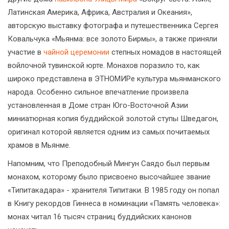
Латинская Америка, Африка, Австралия и Океания»,
авторскую выставку фотографа и путешественника Сергея
Ковальчука «Мьянма: все золото Бирмы», а также приняли
участие в
чайной церемонии
степных номадов в настоящей
войлочной тувинской юрте. Монахов поразило то, как
широко представлена в ЭТНОМИРе культура мьянманского
народа. Особенно сильное впечатление произвела
установленная в Доме стран Юго-Восточной Азии
миниатюрная копия буддийской золотой ступы Шведагон,
оригинал которой является одним из самых почитаемых
храмов в Мьянме.
Напомним, что Преподобный Мингун Саядо был первым
монахом, которому было присвоено высочайшее звание
«Типитакадара» - хранителя Типитаки. В 1985 году он попал
в Книгу рекордов Гиннеса в номинации «Память человека»:
монах читал 16 тысяч страниц буддийских канонов