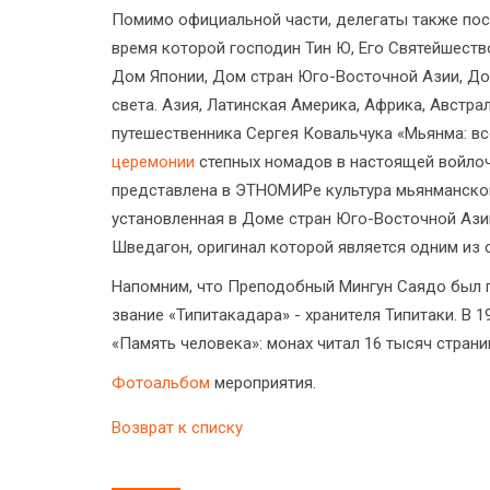
Помимо официальной части, делегаты также пос
время которой господин Тин Ю, Его Святейшеств
Дом Японии, Дом стран Юго-Восточной Азии, Д
света. Азия, Латинская Америка, Африка, Австра
путешественника Сергея Ковальчука «Мьянма: вс
церемонии
степных номадов в настоящей войлоч
представлена в ЭТНОМИРе культура мьянманског
установленная в Доме стран Юго-Восточной Ази
Шведагон, оригинал которой является одним из
Напомним, что Преподобный Мингун Саядо был 
звание «Типитакадара» - хранителя Типитаки. В 
«Память человека»: монах читал 16 тысяч страни
Фотоальбом
мероприятия.
Возврат к списку