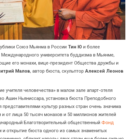
публики Союз Мьянма в России
Тин Ю
и более
ь Международного университета буддизма в Мьянме,
щие его монахи, вице-президент Общества дружбы и
итрий Малов
, автор бюста, скульптор
Алексей Леонов
ие учителя человечества» в малом зале апарт-отеля
тво Ашин Ньяниссара, установка бюста Преподобного
представителями культур разных стран очень значима
 и от лица 50 тысяч монахов и 50 миллионов жителей
дународный Благотворительный общественный
Фонд
м и открытие бюста одного из самых знаменитых
есомненно, сблизит народы двух стран еще более сильно.