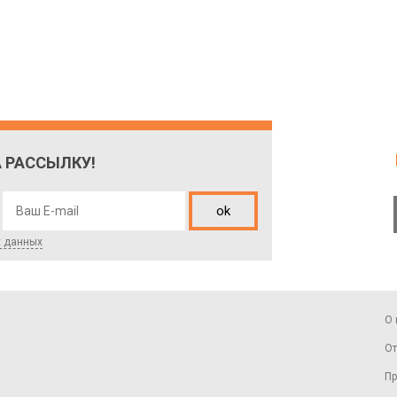
 РАССЫЛКУ!
ok
х данных
О 
От
Пр