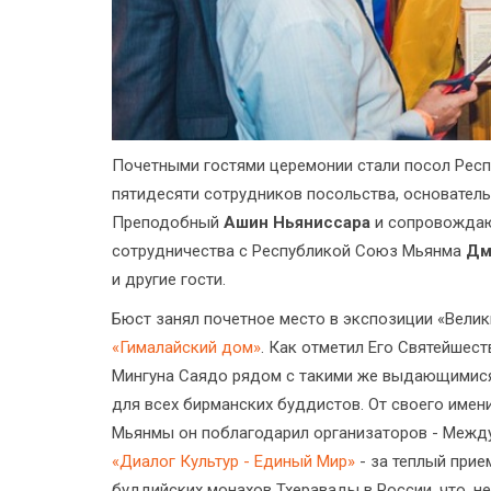
Почетными гостями церемонии стали посол Рес
пятидесяти сотрудников посольства, основател
Преподобный
Ашин Ньяниссара
и сопровождаю
сотрудничества с Республикой Союз Мьянма
Дм
и другие гости.
Бюст занял почетное место в экспозиции «Велик
«Гималайский дом»
. Как отметил Его Святейшес
Мингуна Саядо рядом с такими же выдающимися 
для всех бирманских буддистов. От своего имени
Мьянмы он поблагодарил организаторов - Меж
«Диалог Культур - Единый Мир»
- за теплый прие
буддийских монахов Тхеравады в России, что, н