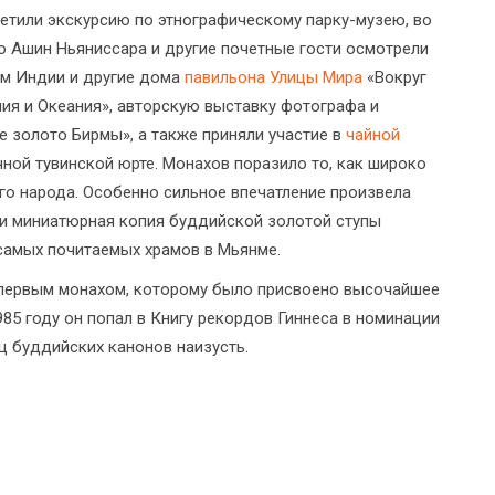
етили экскурсию по этнографическому парку-музею, во
о Ашин Ньяниссара и другие почетные гости осмотрели
ом Индии и другие дома
павильона Улицы Мира
«Вокруг
лия и Океания», авторскую выставку фотографа и
е золото Бирмы», а также приняли участие в
чайной
ной тувинской юрте. Монахов поразило то, как широко
о народа. Особенно сильное впечатление произвела
и миниатюрная копия буддийской золотой ступы
 самых почитаемых храмов в Мьянме.
первым монахом, которому было присвоено высочайшее
1985 году он попал в Книгу рекордов Гиннеса в номинации
ц буддийских канонов наизусть.