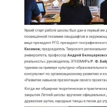
Яркий старт работе школы был дан в первый же д
посвящённой геохимии ландшафтов и окружающе
вице-президент РГО, президент географического
Касимов;
председатель Тверского региональног
университета, профессор
Андрей Белоцерковс
реальность»; руководитель ЭТНОМИРа
Р. Ф. Ба
туризма на примере культурно-образовательного 
консультант по организационному развитию и к
«Развитие навыков презентации своего проекта»
Когда же обширная теоретическая и практическ
закрытия Летней школы: вручение официальных д
дружеские шутки, народные танцы и песни до утр