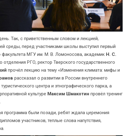
ень. Так, с приветственным словом и лекцией,
й среды, перед участниками школы выступил первый
 факультета МГУ им. М. В. Ломоносова, академик
Н. С.
о отделения РГО, ректор Тверского государственного
кий
прочёл лекцию на тему «Изменения климата: мифы и
йрамов
рассказал о развитии в России внутреннего
туристического центра и этнографического парка, а
орпоративной культуре
Максим Шмакотин
провёл тренинг
.
ая программа были позади, ребят ждала церемония
ипломов участников, теплые слова напутствия,
а.