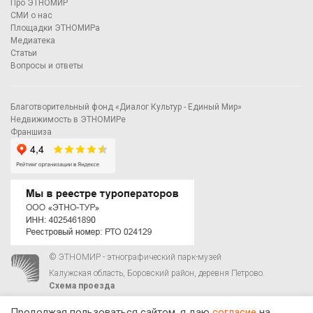
Про ЭТНОМИР
СМИ о нас
Площадки ЭТНОМИРа
Медиатека
Статьи
Вопросы и ответы
Благотворительный фонд «Диалог Культур - Единый Мир»
Недвижимость в ЭТНОМИРе
Франшиза
© ЭТНОМИР - этнографический парк-музей
Калужская область, Боровский район, деревня Петрово.
Схема проезда
00
00
С 9
до 21
ежедневно:
+7 495 023-81-81
,
zakaz@ethnomir.ru
Продолжая пользоваться сайтом, я даю
согласие
на