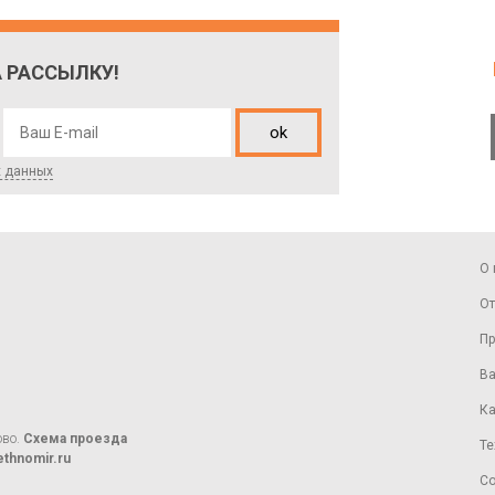
 РАССЫЛКУ!
ok
х данных
О 
От
Пр
Ва
Ка
ово.
Схема проезда
Те
thnomir.ru
Со