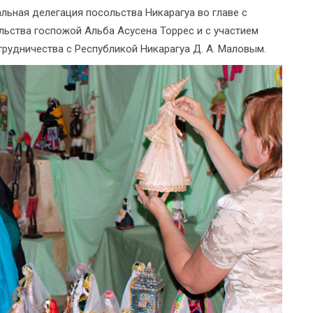
льная делегация посольства Никарагуа во главе с
льства госпожой Альба Асусена Торрес и с участием
рудничества с Республикой Никарагуа Д. А. Маловым.