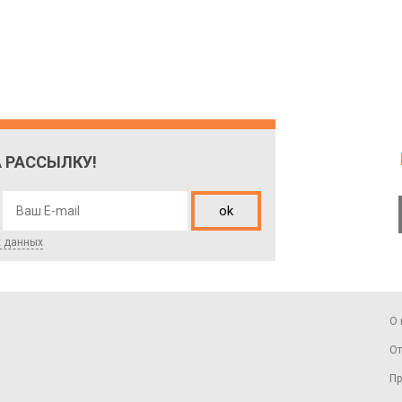
 РАССЫЛКУ!
ok
х данных
О 
От
Пр