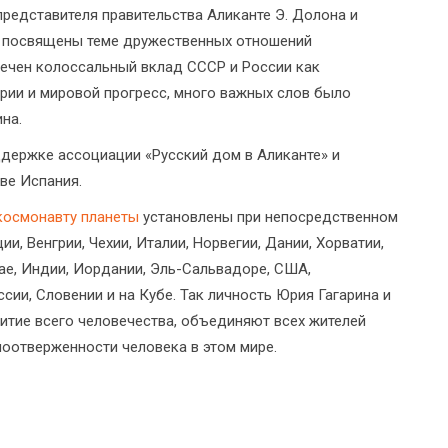
представителя правительства Аликанте Э. Долона и
ли посвящены теме дружественных отношений
мечен колоссальный вклад СССР и России как
рии и мировой прогресс, много важных слов было
на.
ддержке ассоциации «Русский дом в Аликанте» и
ве Испания.
космонавту планеты
установлены при непосредственном
и, Венгрии, Чехии, Италии, Норвегии, Дании, Хорватии,
итае, Индии, Иордании, Эль-Сальвадоре, США,
ссии, Словении и на Кубе. Так личность Юрия Гагарина и
итие всего человечества, объединяют всех жителей
моотверженности человека в этом мире.