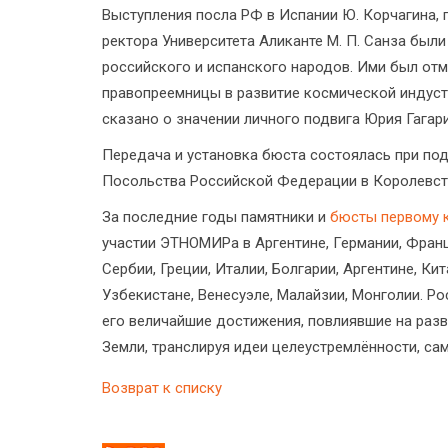
Выступления посла РФ в Испании Ю. Корчагина, 
ректора Университета Аликанте М. П. Санза бы
российского и испанского народов. Ими был от
правопреемницы в развитие космической индуст
сказано о значении личного подвига Юрия Гагари
Передача и установка бюста состоялась при по
Посольства Российской Федерации в Королевст
За последние годы памятники и
бюсты первому 
участии ЭТНОМИРа в Аргентине, Германии, Франци
Сербии, Греции, Италии, Болгарии, Аргентине, К
Узбекистане, Венесуэле, Малайзии, Монголии. Ро
его величайшие достижения, повлиявшие на разв
Земли, транслируя идеи целеустремлённости, са
Возврат к списку