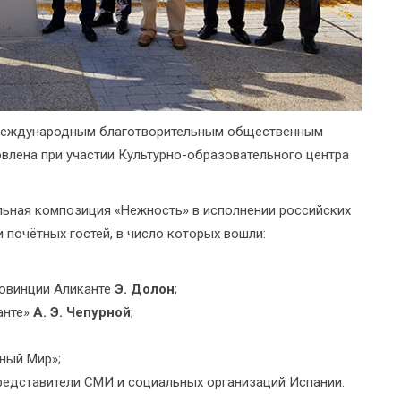
 Международным благотворительным общественным
овлена при участии Культурно-образовательного центра
льная композиция «Нежность» в исполнении российских
 почётных гостей, в число которых вошли:
ровинции Аликанте
Э. Долон
;
анте»
А. Э. Чепурной
;
ный Мир»;
редставители СМИ и социальных организаций Испании.