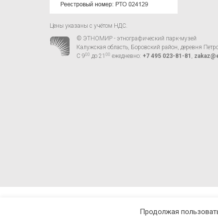
Цены указаны с учётом НДС.
© ЭТНОМИР - этнографический парк-музей
Калужская область, Боровский район, деревня Петр
00
00
С 9
до 21
ежедневно:
+7 495 023-81-81
,
zakaz@e
Продолжая пользовать