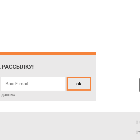
 РАССЫЛКУ!
ok
х данных
О 
От