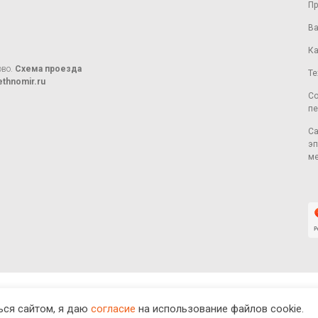
Пр
Ва
Ка
ово.
Схема проезда
Те
thnomir.ru
Со
пе
Са
эп
ме
ся сайтом, я даю
согласие
на использование файлов cookie.